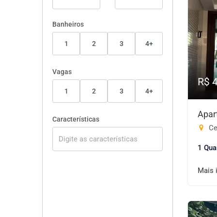
Banheiros
1
2
3
4+
Vagas
R$ 
1
2
3
4+
Apar
Características
Cen
1 Qua
Mais 