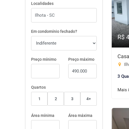
Localidades
Em condomínio fechado?
R$ 
Casa
Preço mínimo
Preço máximo
Ilh
3 Qua
Quartos
Mais 
1
2
3
4+
Área mínima
Área máxima