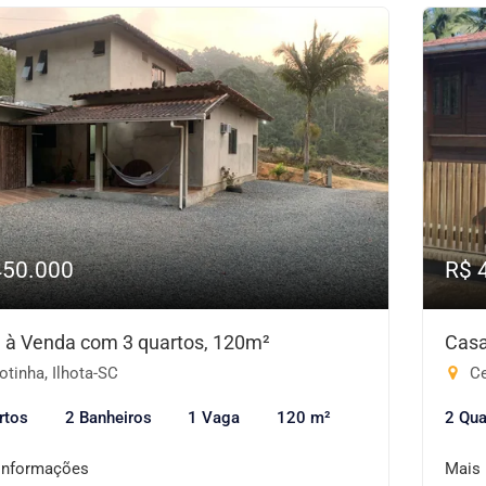
450.000
R$ 
 à Venda com 3 quartos, 120m²
Casa
otinha, Ilhota-SC
Ce
rtos
2 Banheiros
1 Vaga
120 m²
2 Qua
informações
Mais