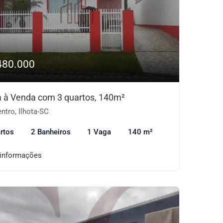
480.000
 à Venda com 3 quartos, 140m²
ntro, Ilhota-SC
rtos
2 Banheiros
1 Vaga
140 m²
 informações