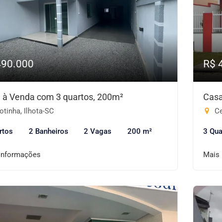
490.000
R$ 
 à Venda com 3 quartos, 200m²
Casa
otinha, Ilhota-SC
Ce
rtos
2 Banheiros
2 Vagas
200 m²
3 Qua
informações
Mais