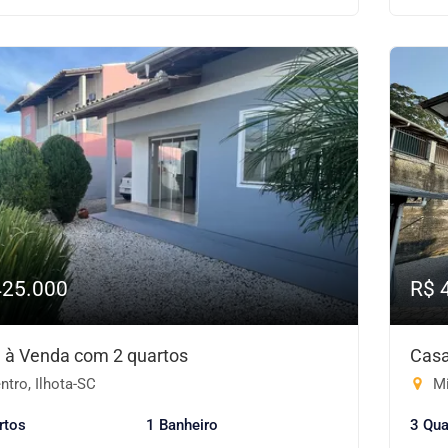
425.000
R$ 
 à Venda com 2 quartos
Casa
tro, Ilhota-SC
Mi
rtos
1 Banheiro
3 Qua