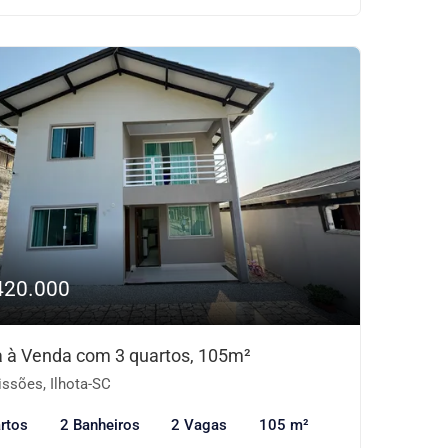
420.000
 à Venda com 3 quartos, 105m²
ssões, Ilhota-SC
rtos
2 Banheiros
2 Vagas
105 m²