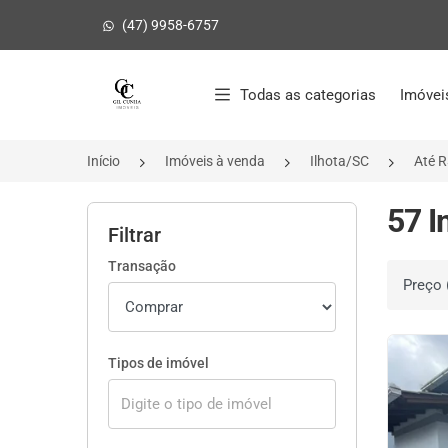
(47) 9958-6757
Página inicial
Todas as categorias
Imóvei
Início
Imóveis à venda
Ilhota/SC
Até R
57 I
Filtrar
Transação
Ordenar 
Tipos de imóvel