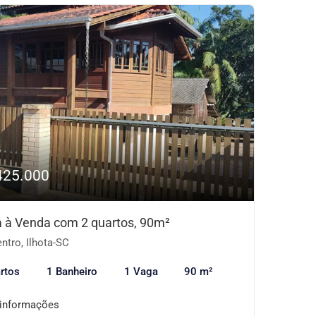
425.000
 à Venda com 2 quartos, 90m²
ntro, Ilhota-SC
rtos
1 Banheiro
1 Vaga
90 m²
 informações