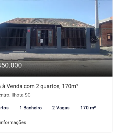
450.000
 à Venda com 2 quartos, 170m²
ntro, Ilhota-SC
rtos
1 Banheiro
2 Vagas
170 m²
 informações