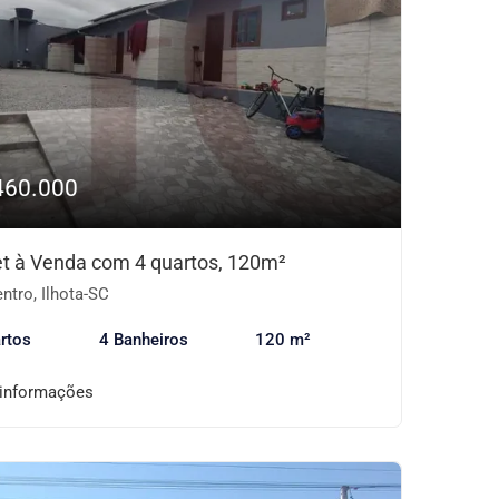
460.000
et à Venda com 4 quartos, 120m²
ntro, Ilhota-SC
rtos
4 Banheiros
120 m²
 informações