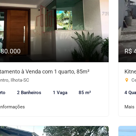
480.000
R$ 
tamento à Venda com 1 quarto, 85m²
Kitn
tro, Ilhota-SC
Ce
rto
2 Banheiros
1 Vaga
85 m²
4 Qua
informações
Mais