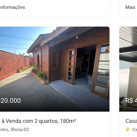
informações
Mais
420.000
R$ 
 à Venda com 2 quartos, 180m²
Casa
tro, Ilhota-SC
Ce