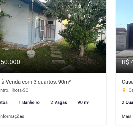
450.000
R$ 
 à Venda com 3 quartos, 90m²
Casa
tro, Ilhota-SC
Ce
rtos
1 Banheiro
2 Vagas
90 m²
2 Qua
informações
Mais