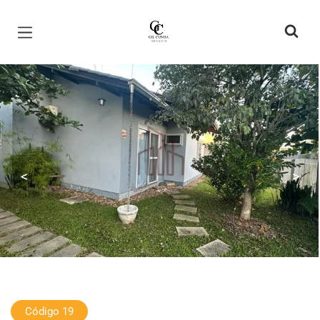
Página inicial
<
>
Código 19