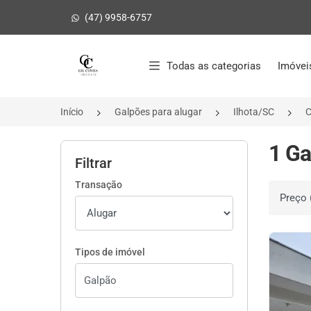
(47) 9958-6757
Página inicial
Todas as categorias
Imóvei
Início
Galpões para alugar
Ilhota/SC
C
1 Ga
Filtrar
Transação
Ordenar 
Tipos de imóvel