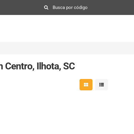
 Centro, Ilhota, SC
Mostrar resultados em 
Mostrar resultad