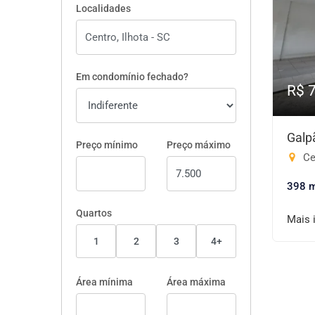
Localidades
Em condomínio fechado?
R$ 
Galp
Preço mínimo
Preço máximo
Cen
398 
Quartos
Mais 
1
2
3
4+
Área mínima
Área máxima