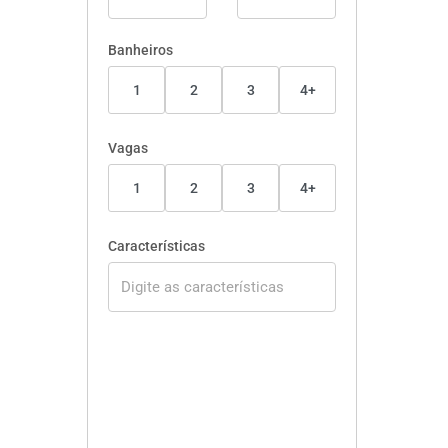
Banheiros
1
2
3
4+
Vagas
1
2
3
4+
Características