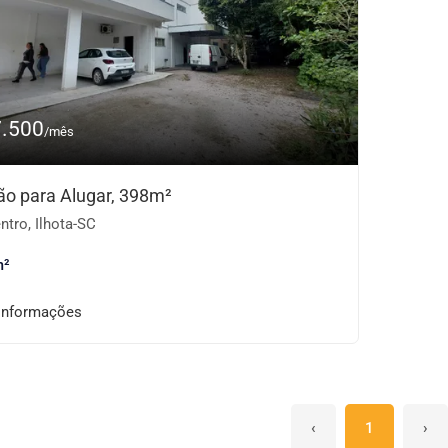
7.500
/mês
ão para Alugar, 398m²
tro, Ilhota-SC
m²
informações
‹
1
›