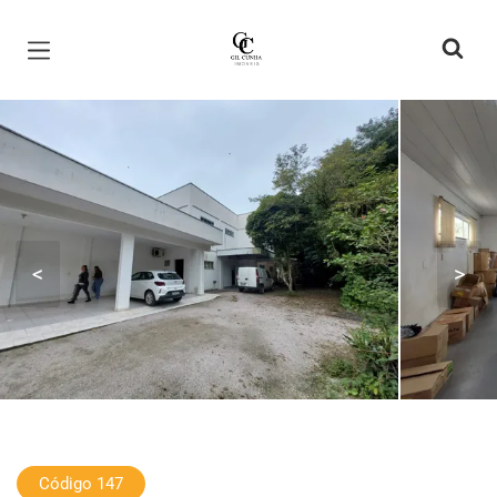
Página inicial
<
>
Código 147