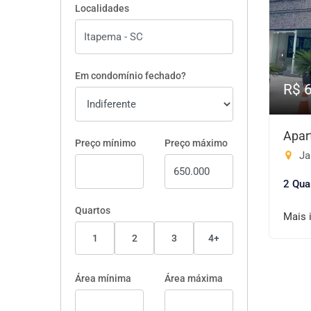
Localidades
Em condomínio fechado?
R$ 
Apar
Preço mínimo
Preço máximo
Ja
2 Qua
Quartos
Mais 
1
2
3
4+
Área mínima
Área máxima