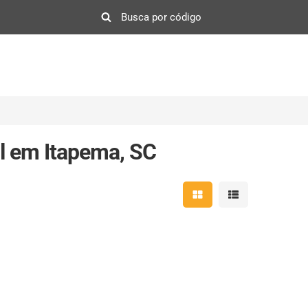
l em Itapema, SC
Mostrar resultados em 
Mostrar resultad