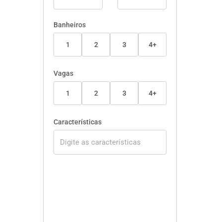
Banheiros
1
2
3
4+
Vagas
1
2
3
4+
Características