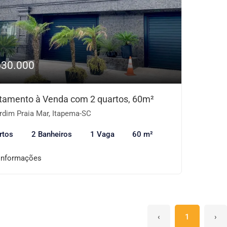
630.000
tamento à Venda com 2 quartos, 60m²
rdim Praia Mar, Itapema-SC
rtos
2 Banheiros
1 Vaga
60 m²
informações
‹
1
›