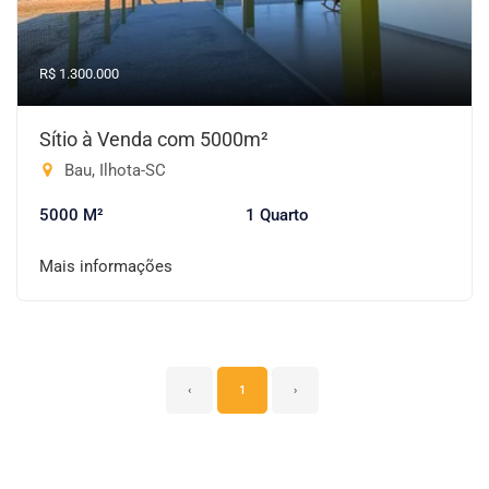
R$ 1.300.000
Sítio à Venda com 5000m²
Bau, Ilhota-SC
5000 M²
1 Quarto
Mais informações
‹
1
›