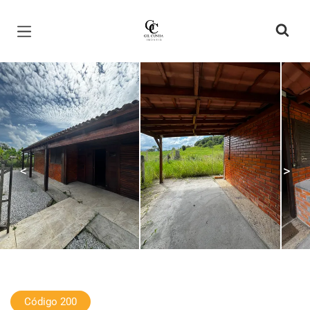
Página inicial
<
>
Código 200