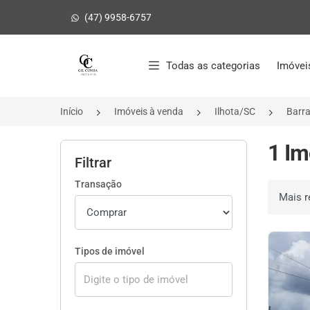
(47) 9958-6757
Página inicial
Todas as categorias
Imóvei
Início
Imóveis à venda
Ilhota/SC
Barr
1 Im
Filtrar
Transação
Ordenar 
Tipos de imóvel