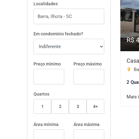
Localidades
Em condomínio fechado?
R$ 
Casa
Preço mínimo
Preço máximo
Bar
2 Qua
Quartos
Mais 
1
2
3
4+
Área mínima
Área máxima