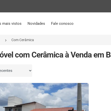
s mais vistos
Novidades
Fale conosco
a
Com Cerâmica
óvel com Cerâmica à Venda em Bar
por