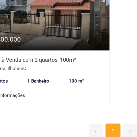
400.000
 à Venda com 2 quartos, 100m²
ra, Ilhota-SC
rtos
1 Banheiro
100 m²
informações
‹
1
›