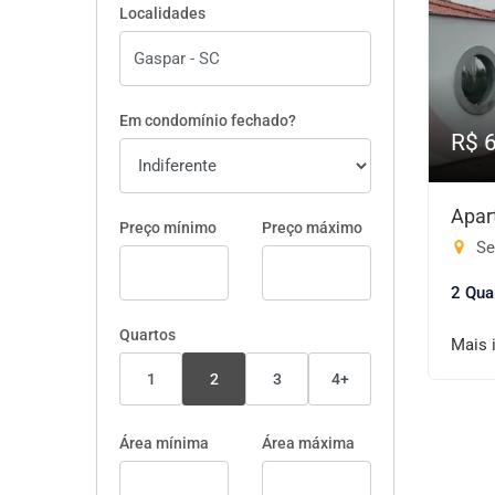
Localidades
Em condomínio fechado?
R$ 
Apar
Preço mínimo
Preço máximo
Se
2 Qua
Quartos
Mais 
1
2
3
4+
Área mínima
Área máxima