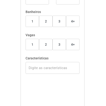
Banheiros
1
2
3
4+
Vagas
1
2
3
4+
Características