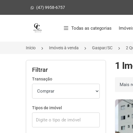
(47) 9958-6757
Página inicial
Todas as categorias
Imóvei
Início
Imóveis à venda
Gaspar/SC
2 Q
1 Im
Filtrar
Transação
Ordenar 
Tipos de imóvel