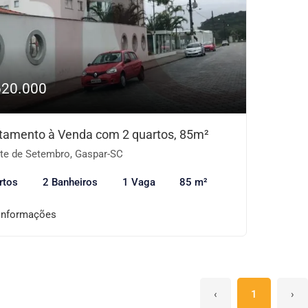
620.000
tamento à Venda com 2 quartos, 85m²
te de Setembro, Gaspar-SC
rtos
2 Banheiros
1 Vaga
85 m²
informações
‹
1
›