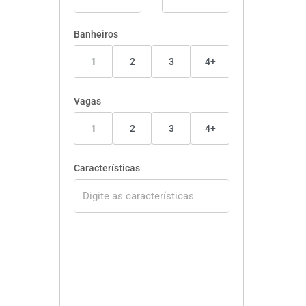
Banheiros
1
2
3
4+
Vagas
1
2
3
4+
Características