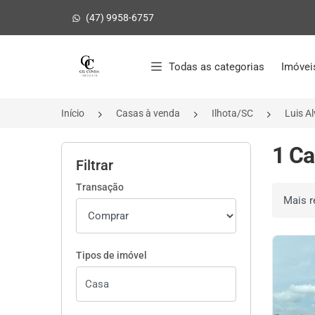
(47) 9958-6757
Página inicial
Todas as categorias
Imóvei
Início
Casas à venda
Ilhota/SC
Luis A
1 Ca
Filtrar
Transação
Ordenar 
Tipos de imóvel