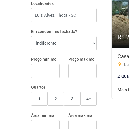
Localidades
Em condomínio fechado?
R$ 
Casa
Preço mínimo
Preço máximo
Lui
2 Qua
Quartos
Mais 
1
2
3
4+
Área mínima
Área máxima