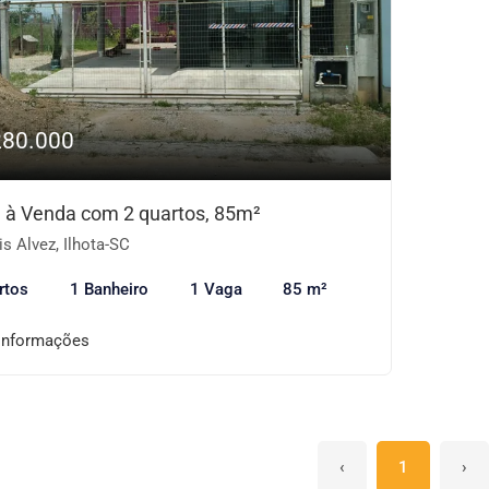
280.000
 à Venda com 2 quartos, 85m²
s Alvez, Ilhota-SC
rtos
1 Banheiro
1 Vaga
85 m²
informações
‹
1
›