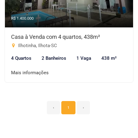
R$ 1.400.000
Casa à Venda com 4 quartos, 438m²
Ilhotinha, Ilhota-SC
4 Quartos
2 Banheiros
1 Vaga
438 m²
Mais informações
‹
1
›