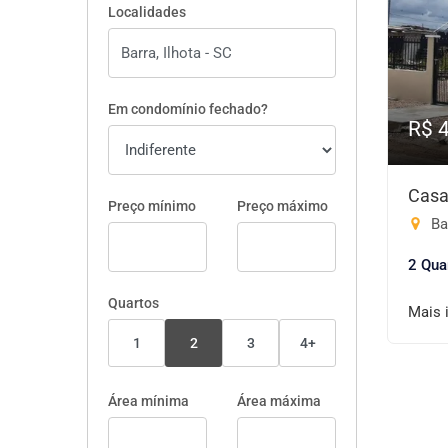
Localidades
Em condomínio fechado?
R$ 
Casa
Preço mínimo
Preço máximo
Bar
2 Qua
Quartos
Mais 
1
2
3
4+
Área mínima
Área máxima