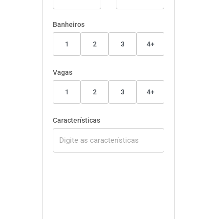
Banheiros
1
2
3
4+
Vagas
1
2
3
4+
Características