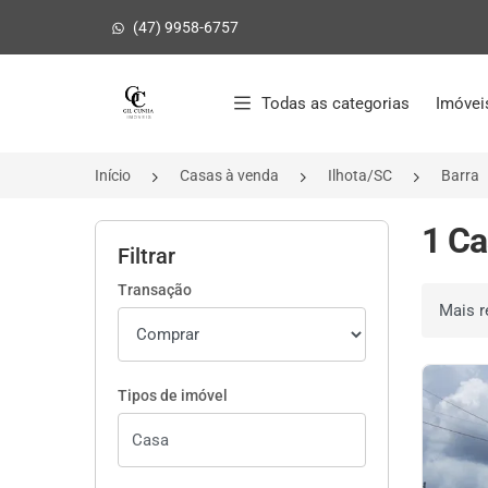
(47) 9958-6757
Página inicial
Todas as categorias
Imóvei
Início
Casas à venda
Ilhota/SC
Barra
1 Ca
Filtrar
Transação
Ordenar 
Tipos de imóvel