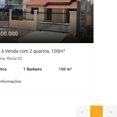
400.000
 à Venda com 2 quartos, 100m²
ra, Ilhota-SC
rtos
1 Banheiro
100 m²
informações
‹
1
›