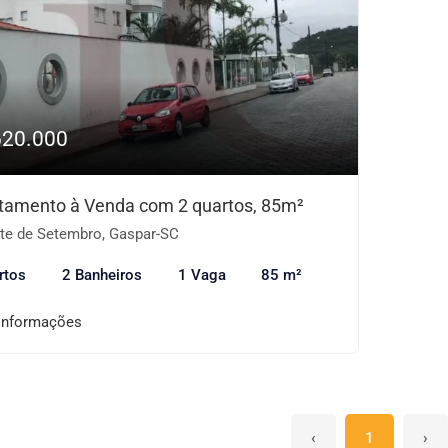
620.000
tamento à Venda com 2 quartos, 85m²
te de Setembro, Gaspar-SC
rtos
2 Banheiros
1 Vaga
85 m²
informações
‹
1
›