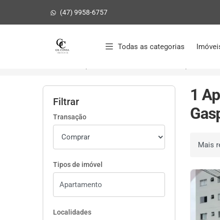
(47) 9958-6757
Página inicial
Todas as categorias
Imóvei
Início
Apartamentos à venda
Gaspar/SC
1 Ap
Filtrar
Gasp
Transação
Ordenar 
Tipos de imóvel
Localidades