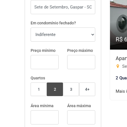
Em condomínio fechado?
R$ 
Preço mínimo
Preço máximo
Apar
Se
2 Qua
Quartos
1
2
3
4+
Mais 
Área mínima
Área máxima