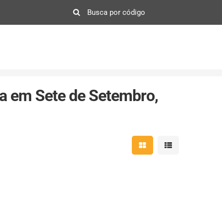
a em Sete de Setembro,
Mostrar resultados em 
Mostrar resultad